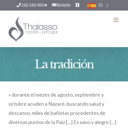
262 560 450
Boletín
ES
Saltar
al
contenido
La tradición
« durante el mezes de agosto, septiembre y
octubre acuden a Nazaré, buscando salud y
descanso, miles de bañistas procedentes de
diversos puntos de la Paiz [...] Es sano y alegre [...]