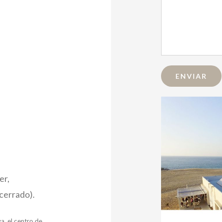
er,
(cerrado).
a, el centro de