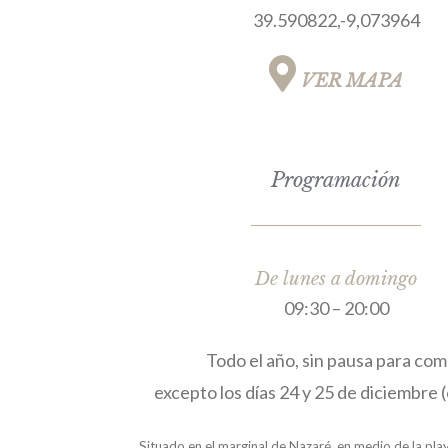
39.590822,-9,073964
VER MAPA
Programación
De lunes a domingo
09:30 – 20:00
Todo el año, sin pausa para com
excepto los días 24 y 25 de diciembre 
Situado en el marginal de Nazaré, en medio de la play