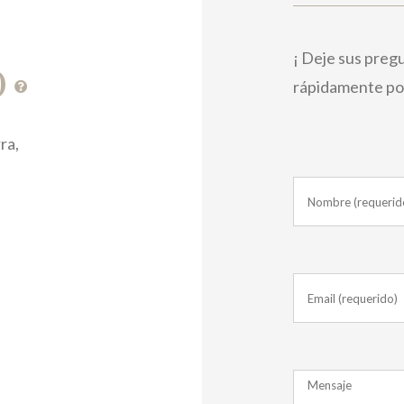
¡ Deje sus preg
0
rápidamente po
ra,