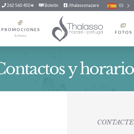
262 560 450
Boletín
/thalassonazare
ES
PROMOCIONES
FOTOS
& News
Contactos y horario
CONTACTE