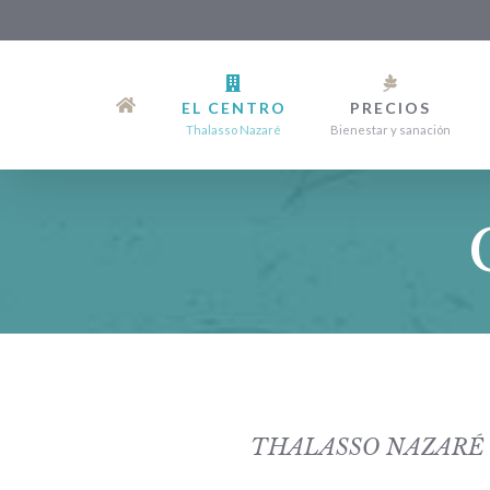
Saltar
al
EL CENTRO
PRECIOS
contenido
Thalasso Nazaré
Bienestar y sanación
THALASSO NAZARÉ