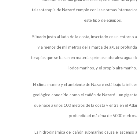
talasoterapia de Nazaré cumple con las normas internacion
este tipo de equipos.
Situado justo al lado de la costa, insertado en un entorn
y a menos de mil metros de la marca de aguas profundas
terapias que se basan en materias primas naturales: agua de
lodos marinos, y el propio aire marino.
El clima marino y el ambiente de Nazaré está bajo la influ
geológico conocido como el cañón de Nazaré – un gigante
que nace a unos 100 metros de la costa y entra en el Atlá
profundidad máxima de 5000 metros.
La hidrodinámica del cañón submarino causa el ascenso a l