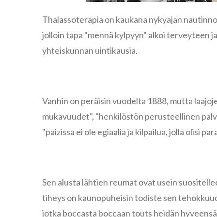
Thalassoterapia on kaukana nykyajan nautinno
jolloin tapa "mennä kylpyyn" alkoi terveyteen ja 
yhteiskunnan uintikausia.
Vanhin on peräisin vuodelta 1888, mutta laajoje
mukavuudet", "henkilöstön perusteellinen palvel
"paizissa ei ole egiaalia ja kilpailua, jolla olisi pa
Sen alusta lähtien reumat ovat usein suositellee
tiheys on kaunopuheisin todiste sen tehokkuude
jotka boccasta boccaan touts heidän hyveensä, t