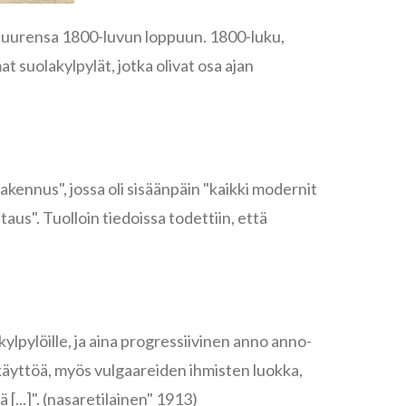
juurensa 1800-luvun loppuun. 1800-luku,
at suolakylpylät, jotka olivat osa ajan
akennus", jossa oli sisäänpäin "kaikki modernit
us". Tuolloin tiedoissa todettiin, että
ylpylöille, ja aina progressiivinen anno anno-
käyttöä, myös vulgaareiden ihmisten luokka,
...]". (nasaretilainen" 1913)