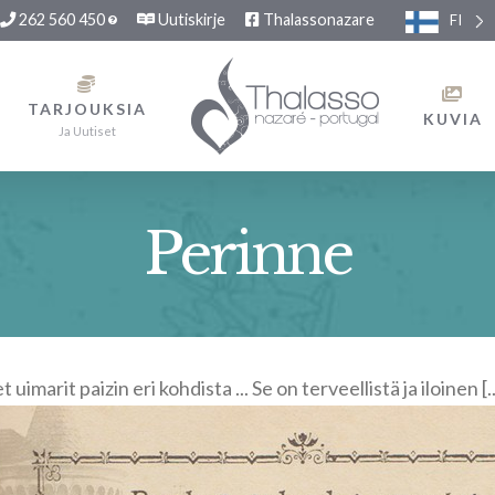
262 560 450
Uutiskirje
Thalassonazare
FI
TARJOUKSIA
KUVIA
Ja Uutiset
Perinne
uimarit paizin eri kohdista ... Se on terveellistä ja iloinen