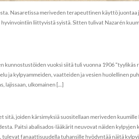
sta. Nasaretissa meriveden terapeuttinen käyttö juontaa 
hyvinvointiin liittyvistä syistä. Sitten tulivat Nazarén kuum
n kunnostustöiden vuoksi siitä tuli vuonna 1906 "tyylikäs r
u ja kylpyammeiden, vaatteiden ja vesien huolellinen puhta
ras, lajissaan, ulkomainen [...]
t sitä, joiden kärsimyksiä suositellaan meriveden kuumille k
sta. Paitsi abalisados-lääkärit neuvovat näiden kylpyjen 
ulevat fanaattisuudella tuhansille hyödyntää näitä kylpyjä [