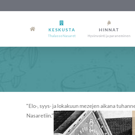
Siirry
sisältöön
KESKUSTA
HINNAT
Thalasso Nasaret
Hyvinvointi ja paraneminen
"Elo-, syys- ja lokakuun mezejen aikana tuhannet 
Nasaretiin."