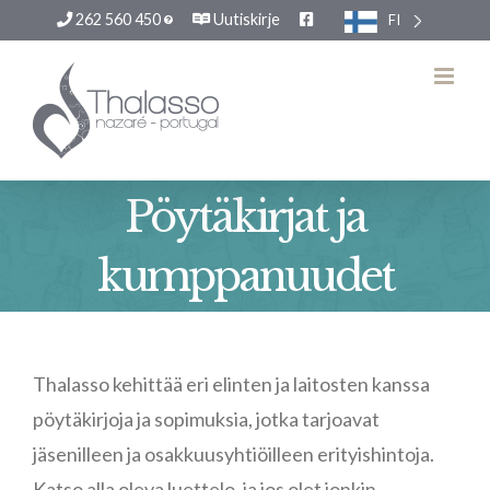
262 560 450
Uutiskirje
FI
Siirry
sisältöön
Pöytäkirjat ja
kumppanuudet
Thalasso kehittää eri elinten ja laitosten kanssa
pöytäkirjoja ja sopimuksia, jotka tarjoavat
jäsenilleen ja osakkuusyhtiöilleen erityishintoja.
Katso alla oleva luettelo, ja jos olet jonkin