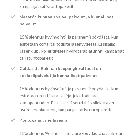
kampanjat tai istuntopaketit
Nazarén kunnan sosiaalipalvelut ja kunnalliset
palvelut
15% alennus hyvinvointi- ja paranemispöydästä, kun
esitetään kortti tai todiste jäsenyydestä. Ei sisällä:
Jäsenklubi, kollektiiviset hydroterapiatunnit, kampanjat
tai istuntopaketit
Caldas da Rainhan kaupunginvaltuuston
sosiaalipalvelut ja kunnalliset palvelut
15% alennus hyvinvointi- ja paranemispöydästä, kun
esitetään kortti tai asiakirja, joka todistaa
kumppanuuden. Ei sisällä: Jäsenklubi, kollektiiviset
hydroterapiatunnit, kampanjat tai istuntopaketit
Portugalin urheiluseura
15% alennus Wellness and Cure -pöydästä jäsenkortin