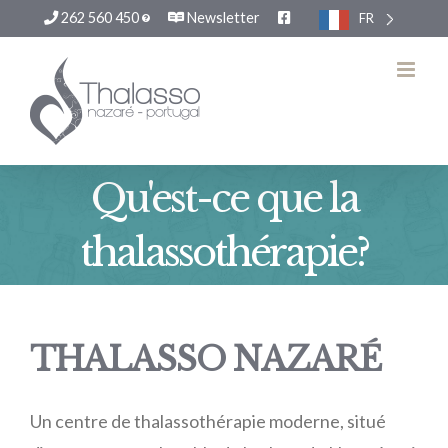
262 560 450
Newsletter
FR
Passer
au
contenu
Qu'est-ce que la
thalassothérapie?
THALASSO NAZARÉ
Un centre de thalassothérapie moderne, situé