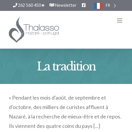
262 560 450
Newsletter
FR
Passer
au
contenu
La tradition
« Pendant les mois d'août, de septembre et
d'octobre, des milliers de curistes affluent à
Nazaré, à la recherche de mieux-être et de repos.
Ils viennent des quatre coins du pays [...]