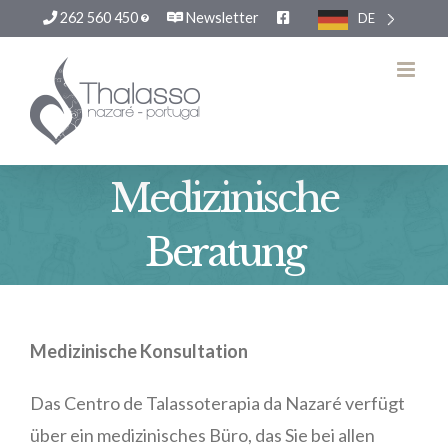
262 560 450
Newsletter
DE
Zum
Inhalt
springen
Medizinische
Beratung
Medizinische Konsultation
Das Centro de Talassoterapia da Nazaré verfügt
über ein medizinisches Büro, das Sie bei allen