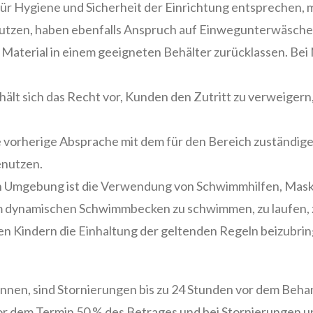
ür Hygiene und Sicherheit der Einrichtung entsprechen, m
utzen, haben ebenfalls Anspruch auf Einwegunterwäsche
 Material in einem geeigneten Behälter zurücklassen. Bei 
ält sich das Recht vor, Kunden den Zutritt zu verweigern
e vorherige Absprache mit dem für den Bereich zuständig
enutzen.
n Umgebung ist die Verwendung von Schwimmhilfen, Mas
 im dynamischen Schwimmbecken zu schwimmen, zu laufen, 
en Kindern die Einhaltung der geltenden Regeln beizubrin
nnen, sind Stornierungen bis zu 24 Stunden vor dem Beha
or dem Termin 50 % des Betrages und bei Stornierungen u