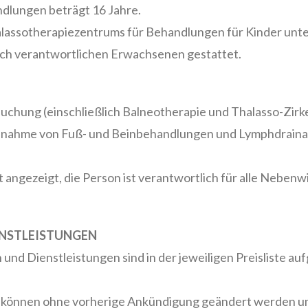
dlungen beträgt 16 Jahre.
assotherapiezentrums für Behandlungen für Kinder unter 1
ich verantwortlichen Erwachsenen gestattet.
n Buchung (einschließlich Balneotherapie und Thalasso-Zir
nahme von Fuß- und Beinbehandlungen und Lymphdrainage
angezeigt, die Person ist verantwortlich für alle Nebenw
ENSTLEISTUNGEN
Dienstleistungen sind in der jeweiligen Preisliste aufgef
 können ohne vorherige Ankündigung geändert werden un