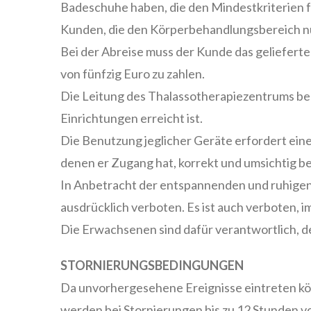
Badeschuhe haben, die den Mindestkriterien f
Kunden, die den Körperbehandlungsbereich n
Bei der Abreise muss der Kunde das gelieferte
von fünfzig Euro zu zahlen.
Die Leitung des Thalassotherapiezentrums beh
Einrichtungen erreicht ist.
Die Benutzung jeglicher Geräte erfordert ein
denen er Zugang hat, korrekt und umsichtig b
In Anbetracht der entspannenden und ruhige
ausdrücklich verboten. Es ist auch verboten,
Die Erwachsenen sind dafür verantwortlich, d
STORNIERUNGSBEDINGUNGEN
Da unvorhergesehene Ereignisse eintreten kö
werden bei Stornierungen bis zu 12 Stunden v