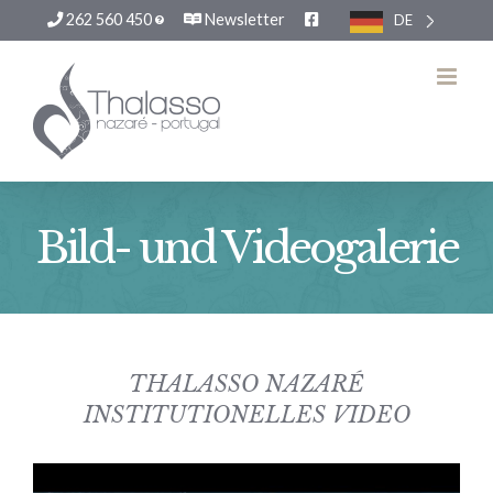
262 560 450
Newsletter
DE
Zum
Inhalt
springen
Bild- und Videogalerie
THALASSO NAZARÉ
INSTITUTIONELLES VIDEO