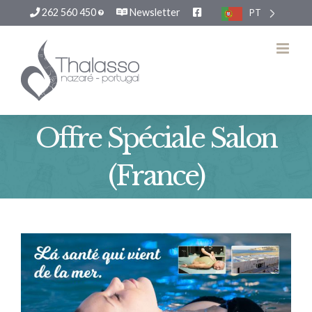
262 560 450
Newsletter
PT
Skip
to
content
Offre Spéciale Salon
(France)