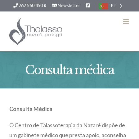
262 560 450
Newsletter
PT
Skip
to
content
Consulta médica
Consulta Médica
O Centro de Talassoterapia da Nazaré dispõe de
um gabinete médico que presta apoio, aconselha