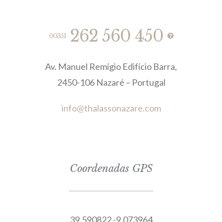
262 560 450
00351
Av. Manuel Remígio Edifício Barra,
2450-106 Nazaré – Portugal
info@thalassonazare.com
Coordenadas GPS
39.590822,-9.073964