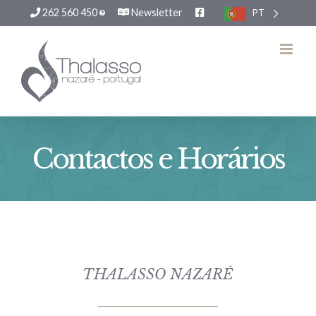
262 560 450
Newsletter
PT
Skip
to
content
Contactos e Horários
THALASSO NAZARÉ