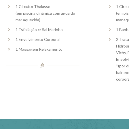
1 Circuito Thalasso
1 Circu
(em piscina dinâmica com água do
(em pi
mar aquecida)
mar aq
1 Esfoliação c/ Sal Marinho
1 Banh
1 Envolvimento Corporal
2 Trat
Hidrop
1 Massagem Relaxamento
Vichy, 
Envolv
*(por d
balneo
corpora