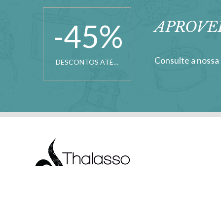
-45
%
APROVE
Consulte a nossa 
DESCONTOS ATÉ…