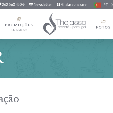
262 560 450
Newsletter
/thalassonazare
PT
PROMOÇÕES
FOTOS
& Novidades
R
ação