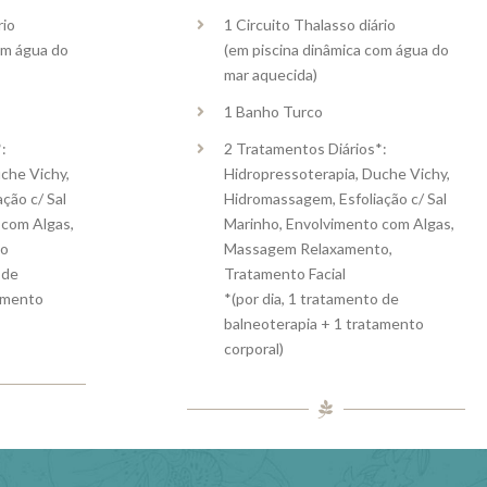
rio
1 Circuito Thalasso diário
om água do
(em piscina dinâmica com água do
mar aquecida)
1 Banho Turco
:
2 Tratamentos Diários*:
che Vichy,
Hidropressoterapia, Duche Vichy,
ção c/ Sal
Hidromassagem, Esfoliação c/ Sal
 com Algas,
Marinho, Envolvimento com Algas,
to
Massagem Relaxamento,
 de
Tratamento Facial
tamento
*(por dia, 1 tratamento de
balneoterapia + 1 tratamento
corporal)