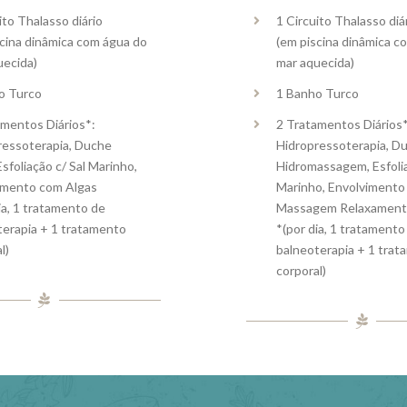
ito Thalasso diário
1 Circuito Thalasso diá
scina dinâmica com água do
(em piscina dinâmica c
uecida)
mar aquecida)
o Turco
1 Banho Turco
amentos Diários*:
2 Tratamentos Diários*
ressoterapia, Duche
Hidropressoterapia, Du
Esfoliação c/ Sal Marinho,
Hidromassagem, Esfolia
imento com Algas
Marinho, Envolvimento
ia, 1 tratamento de
Massagem Relaxamen
terapia + 1 tratamento
*(por dia, 1 tratamento
l)
balneoterapia + 1 tra
corporal)