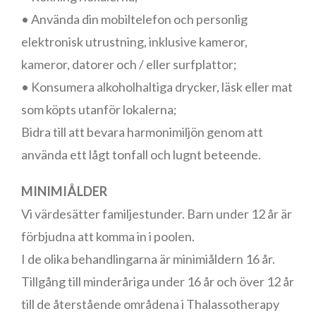
• Använda din mobiltelefon och personlig
elektronisk utrustning, inklusive kameror,
kameror, datorer och / eller surfplattor;
• Konsumera alkoholhaltiga drycker, läsk eller mat
som köpts utanför lokalerna;
Bidra till att bevara harmonimiljön genom att
använda ett lågt tonfall och lugnt beteende.
MINIMIÅLDER
Vi värdesätter familjestunder. Barn under 12 år är
förbjudna att komma in i poolen.
I de olika behandlingarna är minimiåldern 16 år.
Tillgång till minderåriga under 16 år och över 12 år
till de återstående områdena i Thalassotherapy