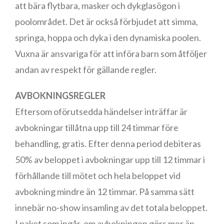
att bära flytbara, masker och dykglasögon i
poolområdet. Det är också förbjudet att simma,
springa, hoppa och dyka i den dynamiska poolen.
Vuxna är ansvariga för att införa barn som åtföljer
andan av respekt för gällande regler.
AVBOKNINGSREGLER
Eftersom oförutsedda händelser inträffar är
avbokningar tillåtna upp till 24 timmar före
behandling, gratis. Efter denna period debiteras
50% av beloppet i avbokningar upp till 12 timmar i
förhållande till mötet och hela beloppet vid
avbokning mindre än 12 timmar. På samma sätt
innebär no-show insamling av det totala beloppet.
I paket som ingår, om avbokningen görs mer än